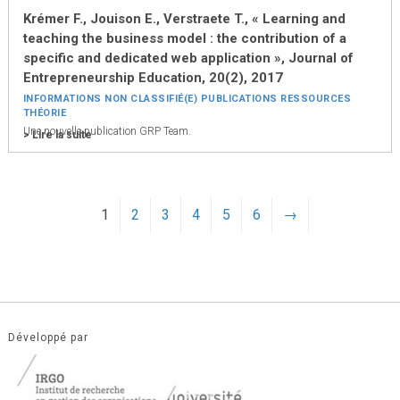
Krémer F., Jouison E., Verstraete T., « Learning and
teaching the business model : the contribution of a
specific and dedicated web application », Journal of
Entrepreneurship Education, 20(2), 2017
INFORMATIONS
NON CLASSIFIÉ(E)
PUBLICATIONS
RESSOURCES
THÉORIE
Une nouvelle publication GRP Team.
> Lire la suite
1
2
3
4
5
6
→
Développé par