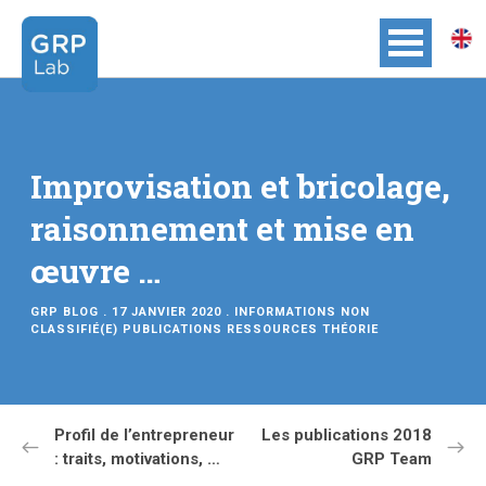
Improvisation et bricolage,
raisonnement et mise en
œuvre …
GRP BLOG
. 17 JANVIER 2020 .
INFORMATIONS
NON
CLASSIFIÉ(E)
PUBLICATIONS
RESSOURCES
THÉORIE
Profil de l’entrepreneur
Les publications 2018
: traits, motivations, …
GRP Team