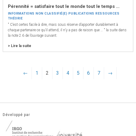
Pérennité = satisfaire tout le monde tout le temps …
INFORMATIONS
NON CLASSIFIÉ(E)
PUBLICATIONS
RESSOURCES
THÉORIE
" C’est certes facile à dire, mais sous réserve d’apporter durablement à
chaque partenaire ce qu’il attend, il n’y a pas de raison que … " la suite dans
la note 2.6 de l’ouvrage suivant.
> Lire la suite
←
1
2
3
4
5
6
7
→
Développé par