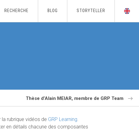
RECHERCHE
BLOG
STORYTELLER
Thèse d’Alain MEIAR, membre de GRP Team
r la rubrique vidéos de
GRP Learning
.
senter en détails chacune des composantes