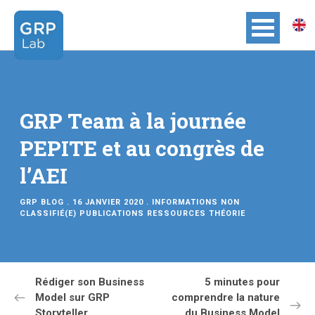
GRP Team à la journée
PEPITE et au congrès de
l’AEI
GRP BLOG
. 16 JANVIER 2020 .
INFORMATIONS
NON
CLASSIFIÉ(E)
PUBLICATIONS
RESSOURCES
THÉORIE
Rédiger son Business
5 minutes pour
Model sur GRP
comprendre la nature
Storyteller
du Business Model